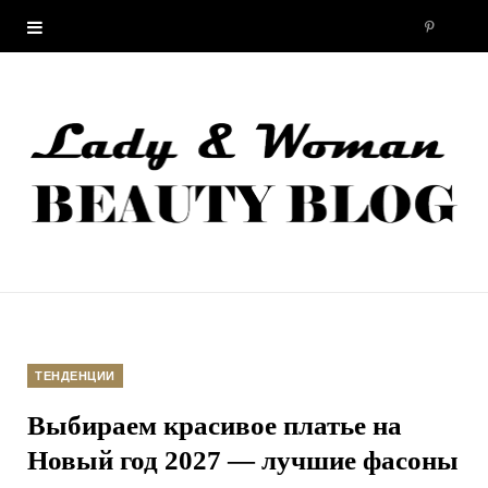
P
i
n
t
e
r
e
ТЕНДЕНЦИИ
s
Выбираем красивое платье на
t
Новый год 2027 — лучшие фасоны