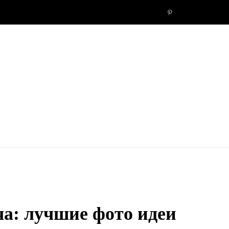
P
i
n
t
e
r
e
s
а: лучшие фото идеи
t