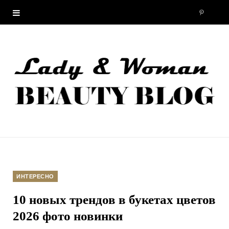
P
i
n
t
e
r
e
ИНТЕРЕСНО
s
10 новых трендов в букетах цветов
t
2026 фото новинки